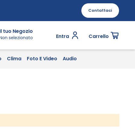
Contattaci
Il tuo Negozio
Entra
Carrello
Non selezionato
o
Clima
Foto E Video
Audio