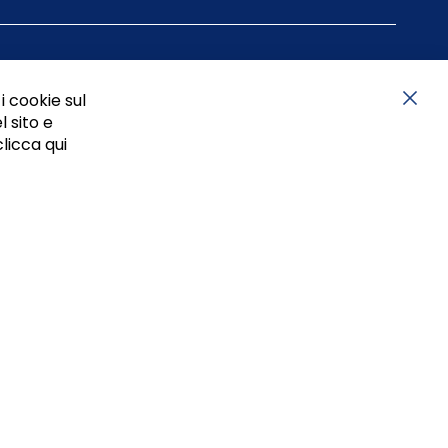
i cookie sul
l sito e
Chiu
clicca qui
05834470634 - P.I. 01465221214, iscritta alla C.C.I.A.A.