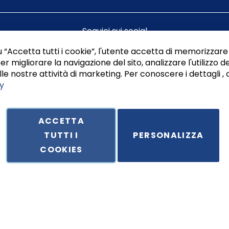
Seguici sui social
 “Accetta tutti i cookie”, l'utente accetta di memorizzare 
er migliorare la navigazione del sito, analizzare l'utilizzo de
le nostre attività di marketing. Per conoscere i dettagli , 
y
ACCETTA
TUTTI I
PERSONALIZZA
ale in Via Principe di Piemonte 199, cap. 80026 Casoria (NA) - C.F. 
COOKIES