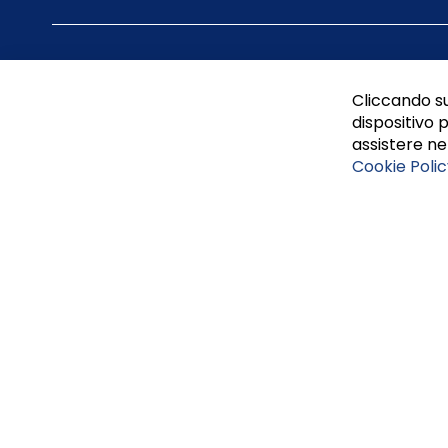
Cliccando su
dispositivo p
assistere nel
Cookie Polic
Tufano Teresa S.r.l’. Cap. Soc. i.v. € 312.000,00 - Sede leg
Napoli, REA 459938.