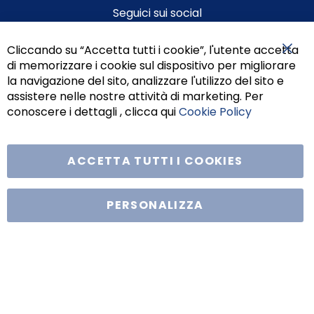
Seguici sui social
Cliccando su “Accetta tutti i cookie”, l'utente accetta
di memorizzare i cookie sul dispositivo per migliorare
Chiu
la navigazione del sito, analizzare l'utilizzo del sito e
assistere nelle nostre attività di marketing. Per
conoscere i dettagli , clicca qui
Cookie Policy
ACCETTA TUTTI I COOKIES
Tufano Teresa S.r.l’. Cap. Soc. i.v. € 312.000,00 - Sede legale in Via
Principe di Piemonte 199, cap. 80026 Casoria (NA) - C.F. 05834470634 -
PERSONALIZZA
P.I. 01465221214, iscritta alla C.C.I.A.A. Napoli, REA 459938.