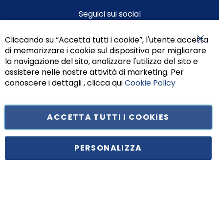
Seguici sui social
Cliccando su “Accetta tutti i cookie”, l'utente accetta
di memorizzare i cookie sul dispositivo per migliorare
Chiu
la navigazione del sito, analizzare l'utilizzo del sito e
assistere nelle nostre attività di marketing. Per
conoscere i dettagli , clicca qui
Cookie Policy
ACCETTA TUTTI I COOKIES
Tufano Teresa S.r.l’. Cap. Soc. i.v. € 312.000,00 - Sede legale in Via
Principe di Piemonte 199, cap. 80026 Casoria (NA) - C.F. 05834470634 -
PERSONALIZZA
P.I. 01465221214, iscritta alla C.C.I.A.A. Napoli, REA 459938.