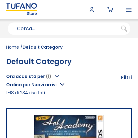
To
N
Home
Default Category
Default Category
Ora acquista per
Filtri
Ordina per Nuovi arrivi
1
-
18
di
234
risultati