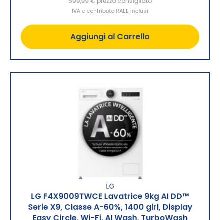
599,99 €
prezzo consigliato
IVA e contributo RAEE inclusi
Aggiungi al Carrello
LG
LG F4X9009TWCE Lavatrice 9kg AI DD™
Serie X9, Classe A-60%, 1400 giri, Display
Easy Circle, Wi-Fi, AI Wash, TurboWash