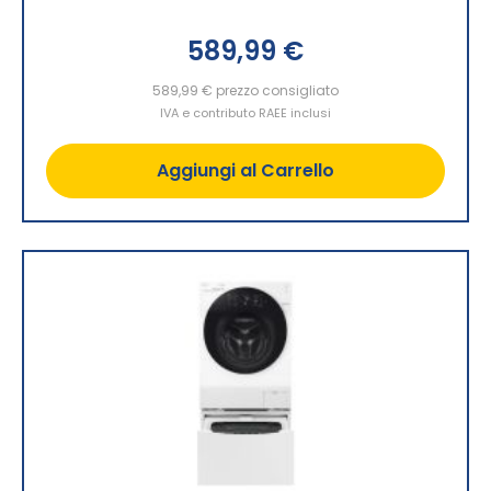
589,99 €
589,99 €
prezzo consigliato
IVA e contributo RAEE inclusi
Aggiungi al Carrello