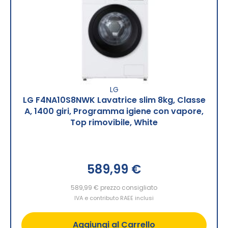
LG
LG F4NA10S8NWK Lavatrice slim 8kg, Classe
A, 1400 giri, Programma igiene con vapore,
Top rimovibile, White
589,99 €
589,99 €
prezzo consigliato
IVA e contributo RAEE inclusi
Aggiungi al Carrello