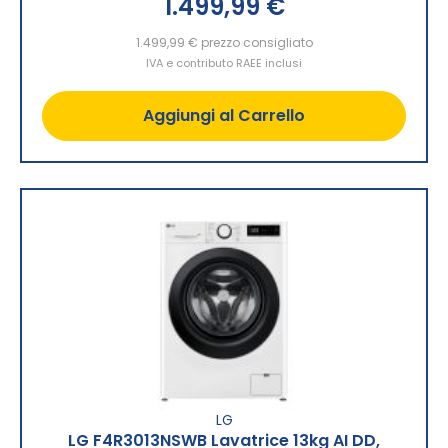
1.499,99 €
1.499,99 €
prezzo consigliato
IVA e contributo RAEE inclusi
Aggiungi al Carrello
LG
LG F4R3013NSWB Lavatrice 13kg AI DD,