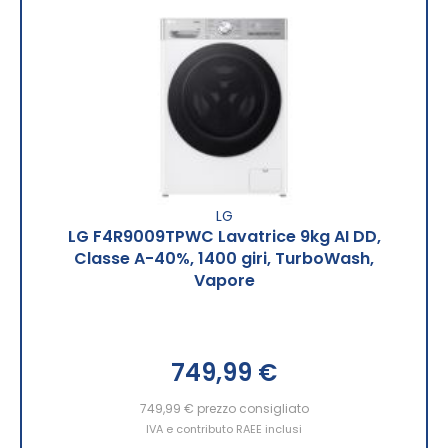
LG
LG F4R9009TPWC Lavatrice 9kg AI DD,
Classe A-40%, 1400 giri, TurboWash,
Vapore
749,99 €
749,99 €
prezzo consigliato
IVA e contributo RAEE inclusi