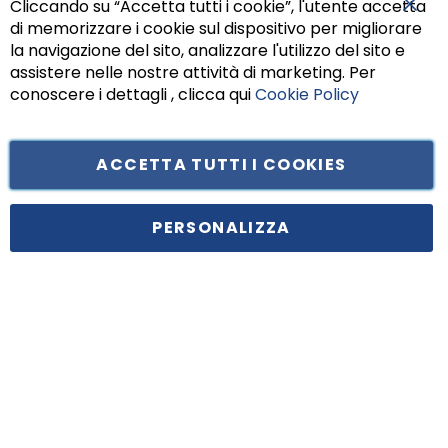
Cliccando su “Accetta tutti i cookie”, l'utente accetta
di memorizzare i cookie sul dispositivo per migliorare
Chiu
la navigazione del sito, analizzare l'utilizzo del sito e
assistere nelle nostre attività di marketing. Per
conoscere i dettagli , clicca qui
Cookie Policy
ACCETTA TUTTI I COOKIES
Tufano Teresa S.r.l’. Cap. Soc. i.v. € 312.000,00 - Sede legale in Via
Principe di Piemonte 199, cap. 80026 Casoria (NA) - C.F. 05834470634 -
PERSONALIZZA
P.I. 01465221214, iscritta alla C.C.I.A.A. Napoli, REA 459938.