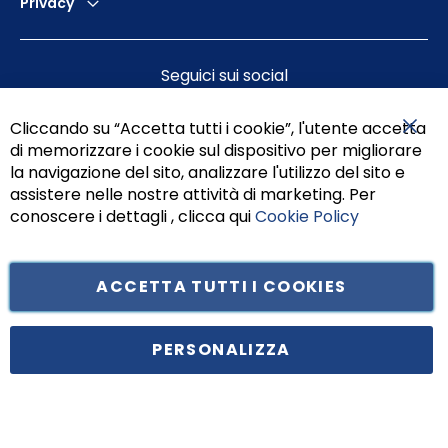
Privacy
Seguici sui social
Cliccando su “Accetta tutti i cookie”, l'utente accetta
di memorizzare i cookie sul dispositivo per migliorare
Chiu
la navigazione del sito, analizzare l'utilizzo del sito e
assistere nelle nostre attività di marketing. Per
conoscere i dettagli , clicca qui
Cookie Policy
ACCETTA TUTTI I COOKIES
Tufano Teresa S.r.l’. Cap. Soc. i.v. € 312.000,00 - Sede legale in Via
Principe di Piemonte 199, cap. 80026 Casoria (NA) - C.F. 05834470634 -
PERSONALIZZA
P.I. 01465221214, iscritta alla C.C.I.A.A. Napoli, REA 459938.