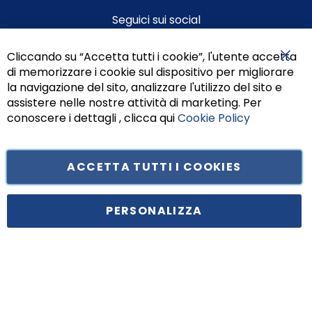
Seguici sui social
Cliccando su “Accetta tutti i cookie”, l'utente accetta
di memorizzare i cookie sul dispositivo per migliorare
Chiu
la navigazione del sito, analizzare l'utilizzo del sito e
assistere nelle nostre attività di marketing. Per
conoscere i dettagli , clicca qui
Cookie Policy
ACCETTA TUTTI I COOKIES
Tufano Teresa S.r.l’. Cap. Soc. i.v. € 312.000,00 - Sede legale in Via
Principe di Piemonte 199, cap. 80026 Casoria (NA) - C.F. 05834470634 -
PERSONALIZZA
P.I. 01465221214, iscritta alla C.C.I.A.A. Napoli, REA 459938.