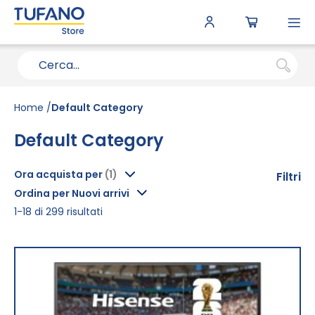
To
N
Home
Default Category
Default Category
Ora acquista per
Filtri
Ordina per Nuovi arrivi
1
-
18
di
299
risultati