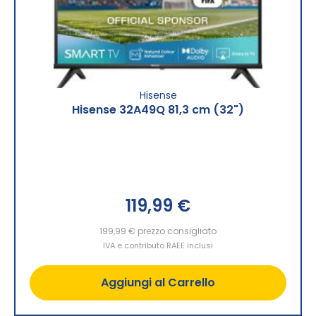
Hisense
Hisense 32A49Q 81,3 cm (32")
Special
119,99 €
Price
199,99 €
prezzo consigliato
IVA e contributo RAEE inclusi
Aggiungi al Carrello