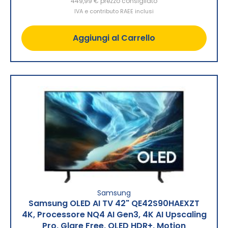
449,99 €
prezzo consigliato
IVA e contributo RAEE inclusi
Aggiungi al Carrello
Samsung
Samsung OLED AI TV 42" QE42S90HAEXZT
4K, Processore NQ4 AI Gen3, 4K AI Upscaling
Pro, Glare Free, OLED HDR+, Motion