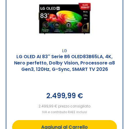
LG
LG OLED AI 83'' Serie B6 OLED83B65LA, 4K,
Nero perfetto, Dolby Vision, Processore α8
Gen3, 120Hz, G-Sync, SMART TV 2026
2.499,99 €
2.499,99 €
prezzo consigliato
IVA e contributo RAEE inclusi
Aggiungi al Carrello