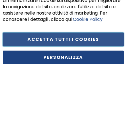
di memorizzare i cookie sul dispositivo per migliorare
Chiu
la navigazione del sito, analizzare l'utilizzo del sito e
assistere nelle nostre attività di marketing. Per
conoscere i dettagli , clicca qui
Cookie Policy
ACCETTA TUTTI I COOKIES
Tufano Teresa S.r.l’. Cap. Soc. i.v. € 312.000,00 - Sede legale in Via
Principe di Piemonte 199, cap. 80026 Casoria (NA) - C.F. 05834470634 -
PERSONALIZZA
P.I. 01465221214, iscritta alla C.C.I.A.A. Napoli, REA 459938.