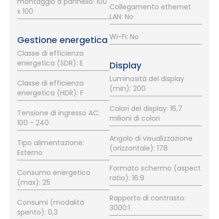
montaggio a pannello: 100
Collegamento ethernet
x 100
LAN: No
Wi-Fi: No
Gestione energetica
Classe di efficienza
energetica (SDR): E
Display
Luminosità del display
Classe di efficienza
(min): 200
energetica (HDR): F
Colori del display: 16,7
Tensione di ingresso AC:
milioni di colori
100 - 240
Angolo di visualizzazione
Tipo alimentazione:
(orizzontale): 178
Esterno
Formato schermo (aspect
Consumo energetico
ratio): 16:9
(max): 25
Rapporto di contrasto:
Consumi (modalità
3000:1
spento): 0,3