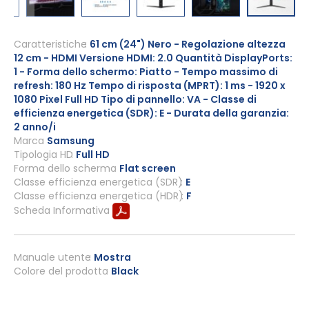
Vai
all'inizio
Caratteristiche
61 cm (24") Nero - Regolazione altezza
12 cm - HDMI Versione HDMI: 2.0 Quantità DisplayPorts:
della
1 - Forma dello schermo: Piatto - Tempo massimo di
galleria
refresh: 180 Hz Tempo di risposta (MPRT): 1 ms - 1920 x
di
1080 Pixel Full HD Tipo di pannello: VA - Classe di
immagini
efficienza energetica (SDR): E - Durata della garanzia:
2 anno/i
Marca
Samsung
Tipologia HD
Full HD
Forma dello schermo
Flat screen
Classe efficienza energetica (SDR)
E
Classe efficienza energetica (HDR)
F
Scheda Informativa
Manuale utente
Mostra
Colore del prodotto
Black