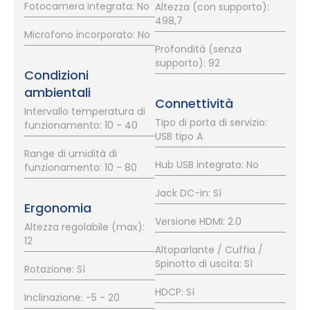
Fotocamera integrata: No
Altezza (con supporto):
498,7
Microfono incorporato: No
Profondità (senza
supporto): 92
Condizioni
ambientali
Connettività
Intervallo temperatura di
Tipo di porta di servizio:
funzionamento: 10 - 40
USB tipo A
Range di umidità di
Hub USB integrato: No
funzionamento: 10 - 80
Jack DC-in: Sì
Ergonomia
Versione HDMI: 2.0
Altezza regolabile (max):
12
Altoparlante / Cuffia /
Spinotto di uscita: Sì
Rotazione: Sì
HDCP: Sì
Inclinazione: -5 - 20