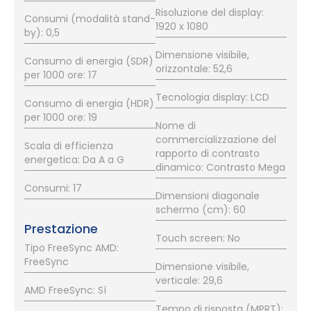
Risoluzione del display:
Consumi (modalità stand-
1920 x 1080
by): 0,5
Dimensione visibile,
Consumo di energia (SDR)
orizzontale: 52,6
per 1000 ore: 17
Tecnologia display: LCD
Consumo di energia (HDR)
per 1000 ore: 19
Nome di
commercializzazione del
Scala di efficienza
rapporto di contrasto
energetica: Da A a G
dinamico: Contrasto Mega
Consumi: 17
Dimensioni diagonale
schermo (cm): 60
Prestazione
Touch screen: No
Tipo FreeSync AMD:
FreeSync
Dimensione visibile,
verticale: 29,6
AMD FreeSync: Sì
Tempo di risposta (MPRT):