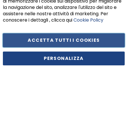
di memorizzare i cookie sul dispositivo per migliorare
Chiu
la navigazione del sito, analizzare l'utilizzo del sito e
assistere nelle nostre attività di marketing. Per
conoscere i dettagli , clicca qui
Cookie Policy
ACCETTA TUTTI I COOKIES
Tufano Teresa S.r.l’. Cap. Soc. i.v. € 312.000,00 - Sede legale in Via
Principe di Piemonte 199, cap. 80026 Casoria (NA) - C.F. 05834470634 -
PERSONALIZZA
P.I. 01465221214, iscritta alla C.C.I.A.A. Napoli, REA 459938.