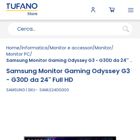
To
N
Home
Informatica
Monitor e accessori
Monitor
Monitor PC
Samsung Monitor Gaming Odyssey G3 - G30D da 24'' Full HD
Samsung Monitor Gaming Odyssey G3
- G30D da 24'' Full HD
SAMSUNG
SKU
SAMLS24DG300
Vai
alla
fine
della
galleria
di
immagini