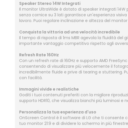
Speaker Stereo 14W Integrati
Il monitor UltraWide è dotato di speaker integrati 14W p
senza cornice su 3 lati garantisce un'esperienza visi
lavoro. Puoi regolare inclinazione e altezza del monit
Conquista la vittoria ad una velocità incredibile
Il tempo di risposta di 1ms MBR agevola la fluidità de
importante vantaggio competitivo rispetto agli avversa
Refresh Rate 160Hz
Con un refresh rate di 160Hz e supporto AMD FreeSync 
consentendo di visualizzare più velocemente il fotogr
incredibilmente fluide e prive di tearing e stuttering. 
con facilità.
Immagini vivide e realistiche
Goditi i tuoi contenuti preferiti con la migliore riprod
supporto HDR10, che visualizza bianchi più luminosi e neri
Personalizza la tua esperienza d'uso
OnScreen Control è il software di LG che ti consente co
tuo monitor 21:9 e di dividere lo schermo in più finestr