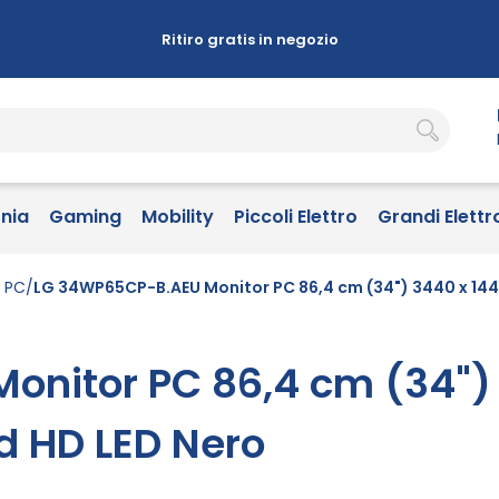
Ritiro gratis in negozio
onia
Gaming
Mobility
Piccoli Elettro
Grandi Elettr
r PC
LG 34WP65CP-B.AEU Monitor PC 86,4 cm (34") 3440 x 144
onitor PC 86,4 cm (34")
d HD LED Nero