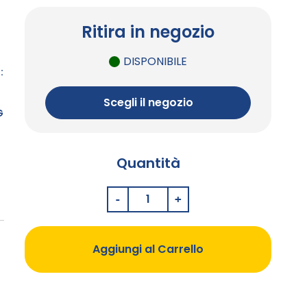
Ritira in negozio
DISPONIBILE
:
Scegli il negozio
G
Quantità
Aggiungi al Carrello