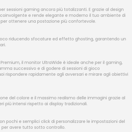
er sessioni gaming ancora più totalizzanti. E grazie al design
va coinvolgente e rende elegante e moderno il tuo ambiente di
or per ottenere una postazione più confortevole.
l gioco riducendo sfocature ed effetto ghosting, garantendo un
ri.
Premium, il monitor UltraWide è ideale anche per il gaming,
amma successivo e di godere di sessioni di gioco
Puoi rispondere rapidamente agli avversari e mirare agli obiettivi
uzione del colore e il massimo realismo delle immagini grazie al
 più intensi rispetto ai display tradizionali.
n pochi e semplici click di personalizzare le impostazioni del
e per avere tutto sotto controllo.