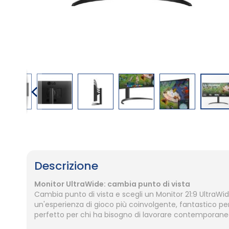
Vai
all'inizio
della
galleria
Descrizione
di
immagini
Monitor UltraWide: cambia punto di vista
Cambia punto di vista e scegli un Monitor 21:9 UltraW
un'esperienza di gioco più coinvolgente, fantastico per 
perfetto per chi ha bisogno di lavorare contemporanea