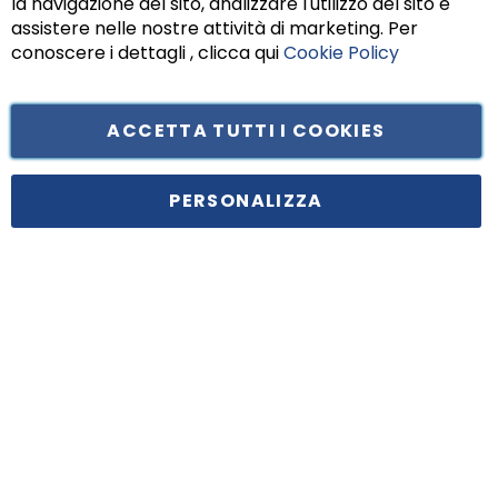
la navigazione del sito, analizzare l'utilizzo del sito e
assistere nelle nostre attività di marketing. Per
conoscere i dettagli , clicca qui
Cookie Policy
ACCETTA TUTTI I COOKIES
Tufano Teresa S.r.l’. Cap. Soc. i.v. € 312.000,00 - Sede legale in Via
Principe di Piemonte 199, cap. 80026 Casoria (NA) - C.F. 05834470634 -
PERSONALIZZA
P.I. 01465221214, iscritta alla C.C.I.A.A. Napoli, REA 459938.