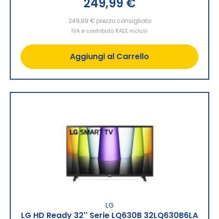
249,99 €
249,99 €
prezzo consigliato
IVA e contributo RAEE inclusi
Aggiungi al Carrello
LG
LG HD Ready 32'' Serie LQ630B 32LQ630B6LA