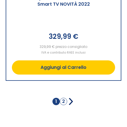
Smart TV NOVITÀ 2022
329,99 €
329,99 €
prezzo consigliato
IVA e contributo RAEE inclusi
Aggiungi al Carrello
Pagina
1
2
Attualmente
Pagina
stai
leggendo
la