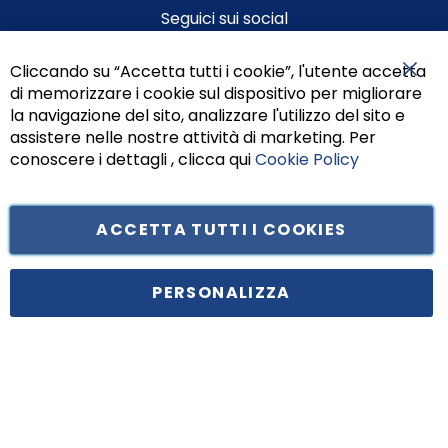
Seguici sui social
Cliccando su “Accetta tutti i cookie”, l'utente accetta
di memorizzare i cookie sul dispositivo per migliorare
Chiu
la navigazione del sito, analizzare l'utilizzo del sito e
assistere nelle nostre attività di marketing. Per
conoscere i dettagli , clicca qui
Cookie Policy
ACCETTA TUTTI I COOKIES
Tufano Teresa S.r.l’. Cap. Soc. i.v. € 312.000,00 - Sede legale in Via
Principe di Piemonte 199, cap. 80026 Casoria (NA) - C.F. 05834470634 -
PERSONALIZZA
P.I. 01465221214, iscritta alla C.C.I.A.A. Napoli, REA 459938.