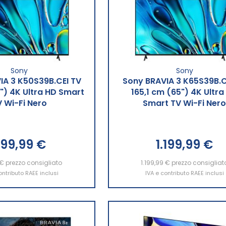
Sony
Sony
IA 3 K50S39B.CEI TV
Sony BRAVIA 3 K65S39B.C
") 4K Ultra HD Smart
165,1 cm (65") 4K Ultra
V Wi-Fi Nero
Smart TV Wi-Fi Ner
99,99 €
1.199,99 €
 €
ngi al Carrello
prezzo consigliato
1.199,99 €
Aggiungi al Carrello
prezzo consigliat
ontributo RAEE inclusi
IVA e contributo RAEE inclusi