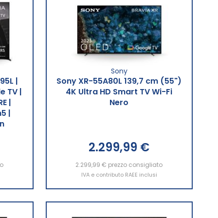
Sony
95L |
Sony XR-55A80L 139,7 cm (55")
e TV |
4K Ultra HD Smart TV Wi-Fi
E |
Nero
5 |
n
2.299,99 €
to
2.299,99 €
Aggiungi al Carrello
prezzo consigliato
IVA e contributo RAEE inclusi