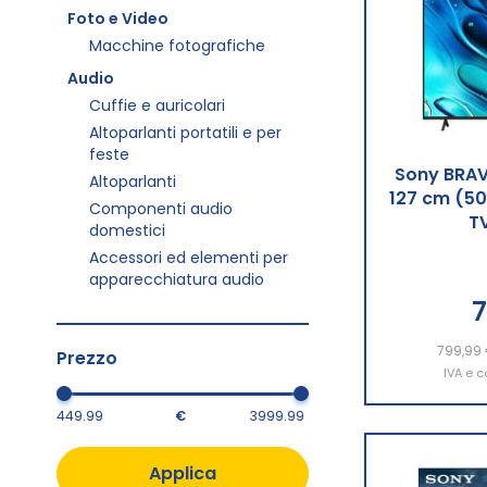
Foto e Video
Macchine fotografiche
Audio
Cuffie e auricolari
Altoparlanti portatili e per
feste
Sony BRAV
Altoparlanti
127 cm (50
Componenti audio
T
domestici
Accessori ed elementi per
apparecchiatura audio
7
799,99
Aggiu
Prezzo
IVA e c
€
Applica