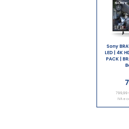
Sony BRA
LED | 4K H
PACK | BR
B
7
799,99
Aggiu
IVA e c