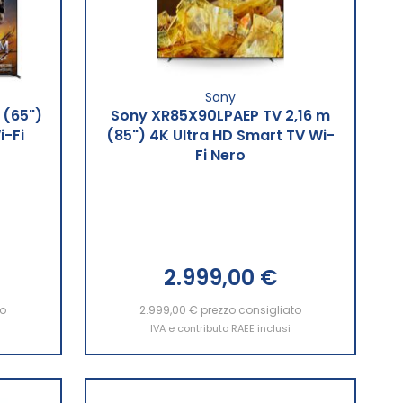
Sony
 (65")
Sony XR85X90LPAEP TV 2,16 m
i-Fi
(85") 4K Ultra HD Smart TV Wi-
Fi Nero
2.999,00 €
to
2.999,00 €
Aggiungi al Carrello
prezzo consigliato
IVA e contributo RAEE inclusi