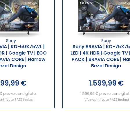
Sony
Sony
VIA | KD-50X75WL |
Sony BRAVIA | KD-75X75
DR | Google TV | ECO
LED | 4K HDR | Google TV 
AVIA CORE | Narrow
PACK | BRAVIA CORE | N
ezel Design
Bezel Design
99,99 €
1.599,99 €
 €
ngi al Carrello
prezzo consigliato
1.599,99 €
Aggiungi al Carrello
prezzo consigliat
ontributo RAEE inclusi
IVA e contributo RAEE inclusi