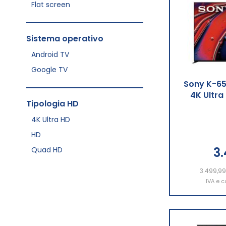
Flat screen
Sistema operativo
Android TV
Google TV
Sony K-65
4K Ultra
Tipologia HD
4K Ultra HD
HD
3
Quad HD
3.499,9
Aggiu
IVA e c