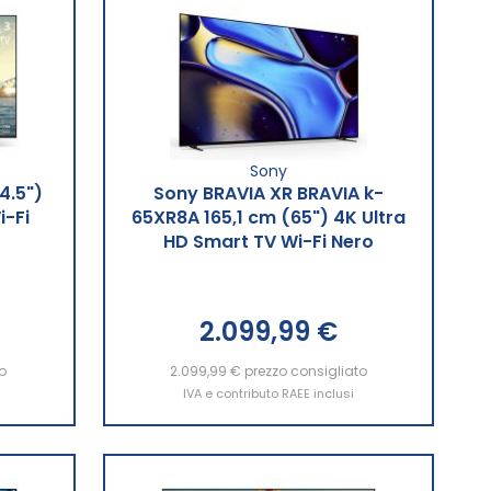
Sony
4.5")
Sony BRAVIA XR BRAVIA k-
i-Fi
65XR8A 165,1 cm (65") 4K Ultra
HD Smart TV Wi-Fi Nero
2.099,99 €
o
2.099,99 €
Aggiungi al Carrello
prezzo consigliato
IVA e contributo RAEE inclusi