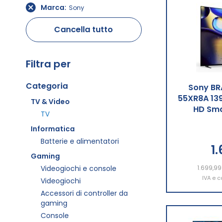
Marca
Sony
Cancella tutto
Filtra per
Categoria
Sony BR
55XR8A 139
TV & Video
HD Sma
TV
Informatica
Batterie e alimentatori
1
Gaming
Videogiochi e console
1.699,99
Aggiu
IVA e c
Videogiochi
Accessori di controller da
gaming
Console