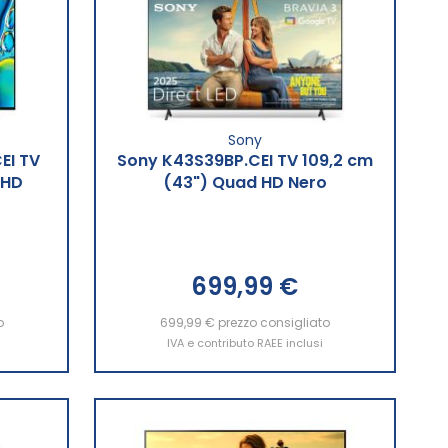
Sony
EI TV
Sony K43S39BP.CEI TV 109,2 cm
 HD
(43") Quad HD Nero
o
699,99 €
o
699,99 €
Aggiungi al Carrello
prezzo consigliato
IVA e contributo RAEE inclusi