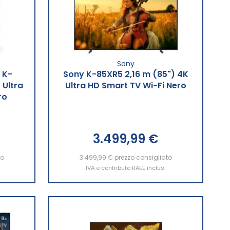
Sony
 K-
Sony K-85XR5 2,16 m (85") 4K
 Ultra
Ultra HD Smart TV Wi-Fi Nero
ro
3.499,99 €
to
3.499,99 €
Aggiungi al Carrello
prezzo consigliato
IVA e contributo RAEE inclusi