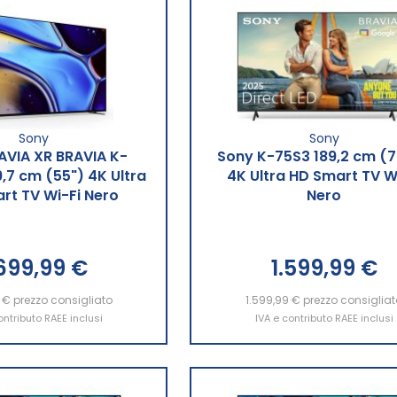
Sony
Sony
AVIA XR BRAVIA K-
Sony K-75S3 189,2 cm (7
,7 cm (55") 4K Ultra
4K Ultra HD Smart TV W
rt TV Wi-Fi Nero
Nero
.699,99 €
1.599,99 €
 €
ngi al Carrello
prezzo consigliato
1.599,99 €
Aggiungi al Carrello
prezzo consigliat
ontributo RAEE inclusi
IVA e contributo RAEE inclusi