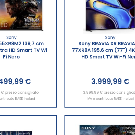
Sony
Sony
55XR8M2 139,7 cm
Sony BRAVIA XR BRAVIA
ltra HD Smart TV Wi-
77XR8A 195,6 cm (77") 4K
Fi Nero
HD Smart TV Wi-Fi Ne
.499,99 €
3.999,99 €
9 €
ngi al Carrello
prezzo consigliato
3.999,99 €
Aggiungi al Carrello
prezzo consiglia
ontributo RAEE inclusi
IVA e contributo RAEE inclusi