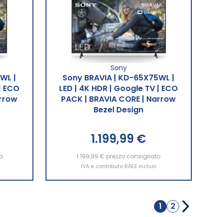
Sony
WL |
Sony BRAVIA | KD-65X75WL |
| ECO
LED | 4K HDR | Google TV | ECO
arrow
PACK | BRAVIA CORE | Narrow
Bezel Design
1.199,99 €
o
1.199,99 €
Aggiungi al Carrello
prezzo consigliato
IVA e contributo RAEE inclusi
Pagina
1
2
Attualmente
Pagina