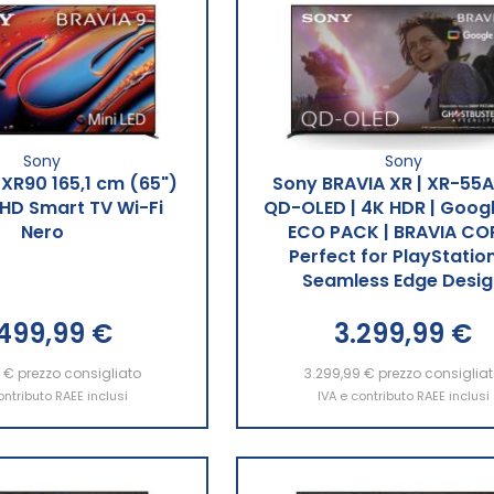
Sony
Sony
XR90 165,1 cm (65")
Sony BRAVIA XR | XR-55A
 HD Smart TV Wi-Fi
QD-OLED | 4K HDR | Googl
Nero
ECO PACK | BRAVIA COR
Perfect for PlayStation
Seamless Edge Desig
.499,99 €
3.299,99 €
9 €
ngi al Carrello
prezzo consigliato
3.299,99 €
Aggiungi al Carrello
prezzo consiglia
ontributo RAEE inclusi
IVA e contributo RAEE inclusi