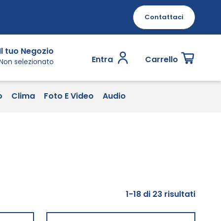
Contattaci
Il tuo Negozio
Entra
Carrello
Non selezionato
o
Clima
Foto E Video
Audio
1
-
18
di
23
risultati