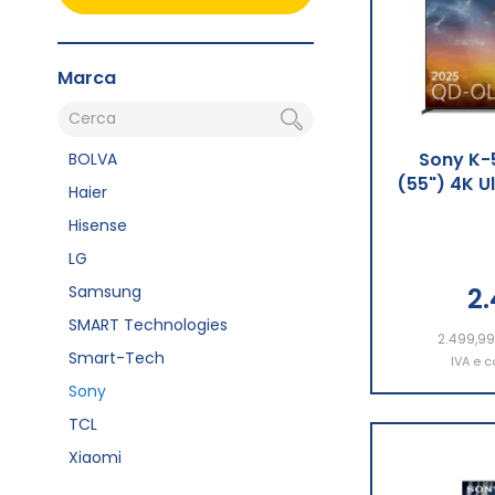
Marca
Sony K-
BOLVA
(55") 4K U
Haier
Hisense
LG
Samsung
2
SMART Technologies
2.499,9
Aggiu
Smart-Tech
IVA e c
Sony
TCL
Xiaomi