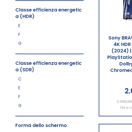
Classe efficienza energetic
a (HDR)
E
F
Sony BRAV
G
4K HDR
(2024) 
PlayStati
Classe efficienza energetic
Dolby
a (SDR)
Chromeca
C
E
2
F
2.099,9
Aggiu
G
IVA e c
Forma dello schermo