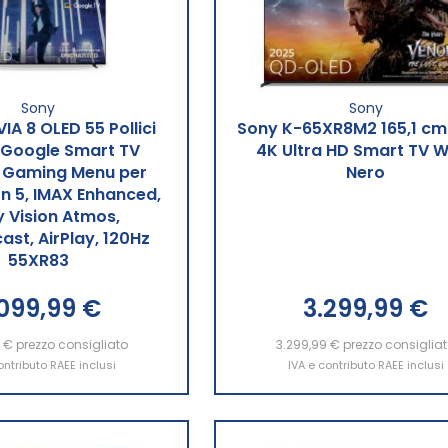
Sony
Sony
IA 8 OLED 55 Pollici
Sony K-65XR8M2 165,1 cm
 Google Smart TV
4K Ultra HD Smart TV W
| Gaming Menu per
Nero
on 5, IMAX Enhanced,
 Vision Atmos,
st, AirPlay, 120Hz
55XR83
.099,99 €
3.299,99 €
9 €
ngi al Carrello
prezzo consigliato
3.299,99 €
Aggiungi al Carrello
prezzo consiglia
ontributo RAEE inclusi
IVA e contributo RAEE inclusi