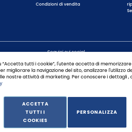
Condizioni di vendita
ri
Se
Seguici sui social
 “Accetta tutti i cookie”, l'utente accetta di memorizzare 
er migliorare la navigazione del sito, analizzare l'utilizzo de
le nostre attività di marketing. Per conoscere i dettagli , 
y
ACCETTA
TUTTI I
PERSONALIZZA
ale in Via Principe di Piemonte 199, cap. 80026 Casoria (NA) - C.F. 
COOKIES