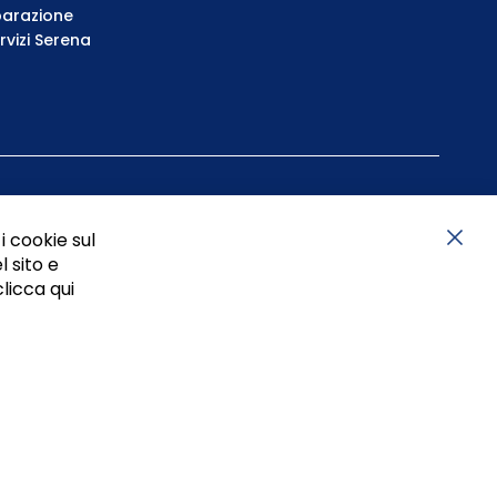
parazione
rvizi Serena
i cookie sul
l sito e
Chiu
clicca qui
05834470634 - P.I. 01465221214, iscritta alla C.C.I.A.A.