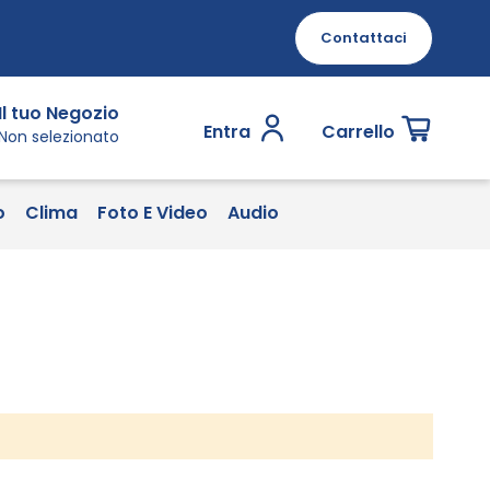
Contattaci
Il tuo Negozio
Entra
Carrello
Non selezionato
o
Clima
Foto E Video
Audio