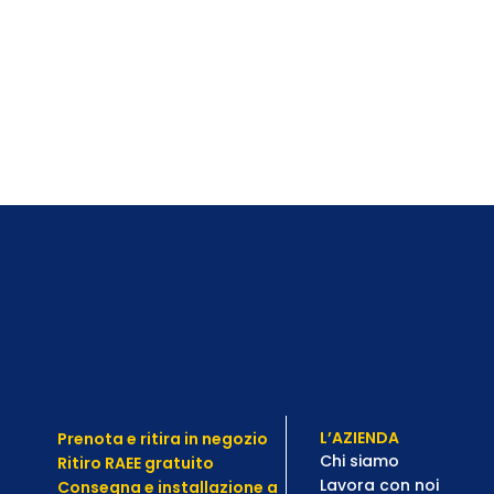
L’AZIENDA
Prenota e ritira in negozio
Chi siamo
Ritiro RAEE gratuito
Lavora con noi
Consegna e installazione a