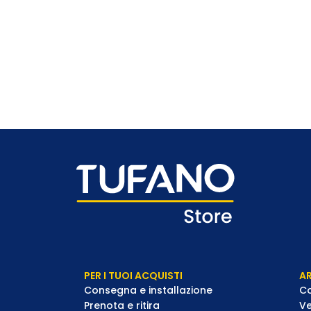
PER I TUOI ACQUISTI
AR
Consegna e installazione
Co
Prenota e ritira
Ve