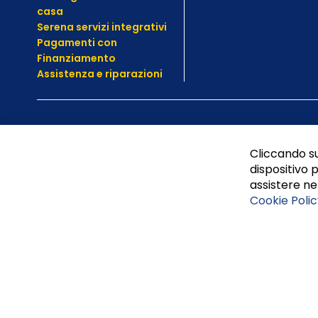
casa
Serena servizi integrativi
Pagamenti con
Finanziamento
Assistenza e
riparazioni
Cliccando su
dispositivo p
assistere nel
Cookie Polic
Tufano Teresa S.r.l’. Cap. Soc. i.v. € 312.000,00 - Sede leg
Napoli, REA 459938.