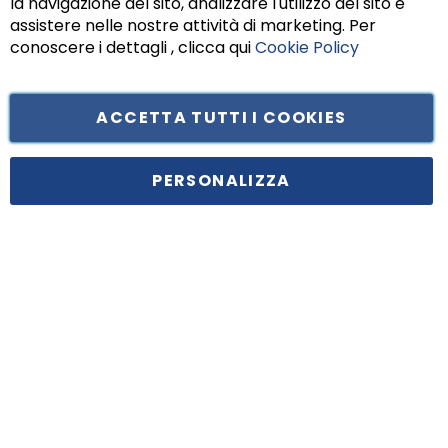
la navigazione del sito, analizzare l'utilizzo del sito e
assistere nelle nostre attività di marketing. Per
conoscere i dettagli , clicca qui
Cookie Policy
ACCETTA TUTTI I COOKIES
Tufano Teresa S.r.l’. Cap. Soc. i.v. € 312.000,00 - Sede legale in Via
Principe di Piemonte 199, cap. 80026 Casoria (NA) - C.F. 05834470634 -
PERSONALIZZA
P.I. 01465221214, iscritta alla C.C.I.A.A. Napoli, REA 459938.