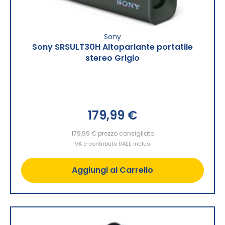
Sony
Sony SRSULT30H Altoparlante portatile
stereo Grigio
179,99 €
179,99 €
prezzo consigliato
IVA e contributo RAEE inclusi
Aggiungi al Carrello