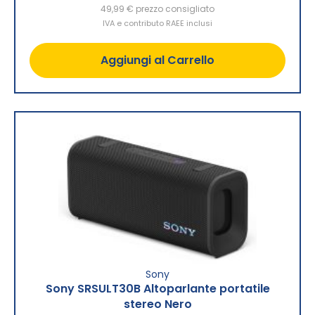
49,99 €
prezzo consigliato
IVA e contributo RAEE inclusi
Aggiungi al Carrello
Sony
Sony SRSULT30B Altoparlante portatile
stereo Nero