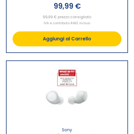
99,99 €
99,99 €
prezzo consigliato
IVA e contributo RAEE inclusi
Aggiungi al Carrello
Sony