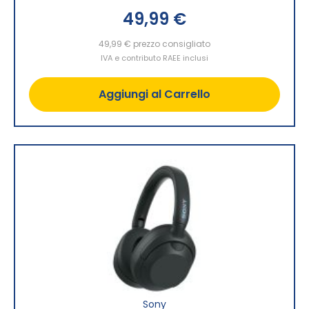
49,99 €
49,99 €
prezzo consigliato
IVA e contributo RAEE inclusi
Aggiungi al Carrello
Sony