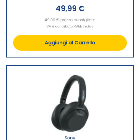
49,99 €
49,99 €
prezzo consigliato
IVA e contributo RAEE inclusi
Aggiungi al Carrello
Sony