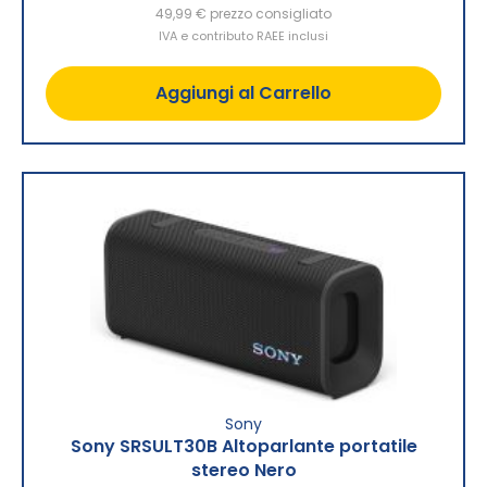
49,99 €
prezzo consigliato
IVA e contributo RAEE inclusi
Aggiungi al Carrello
Sony
Sony SRSULT30B Altoparlante portatile
stereo Nero