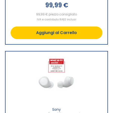
99,99 €
99,99 €
prezzo consigliato
IVA e contributo RAEE inclusi
Aggiungi al Carrello
Sony