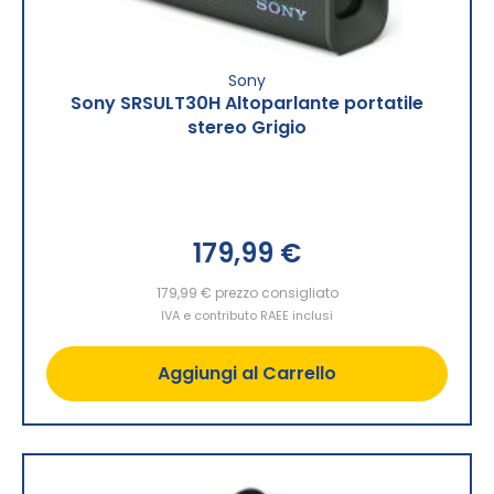
Sony
Sony SRSULT30H Altoparlante portatile
stereo Grigio
179,99 €
179,99 €
prezzo consigliato
IVA e contributo RAEE inclusi
Aggiungi al Carrello