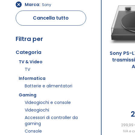
Marca
Sony
Cancella tutto
Filtra per
Categoria
Sony PS-L
trasmiss
TV & Video
A
TV
Informatica
Batterie e alimentatori
Gaming
Videogiochi e console
Videogiochi
2
Accessori di controller da
gaming
299,99
Aggiu
Console
IVA e c