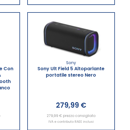
Sony
re Con
Sony Ult Field 5 Altoparlante
A
portatile stereo Nero
tooth
ianco
279,99 €
o
279,99 €
Aggiungi al Carrello
prezzo consigliato
IVA e contributo RAEE inclusi