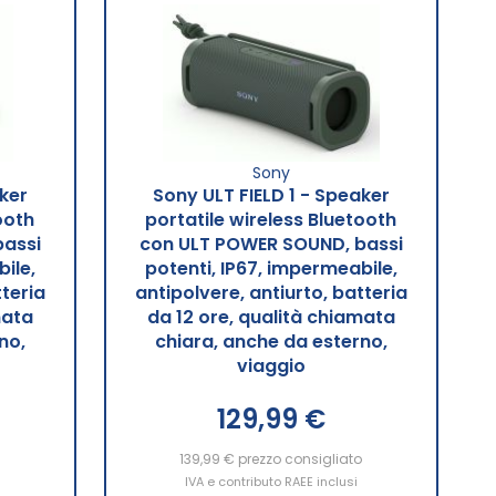
Sony
ker
Sony ULT FIELD 1 - Speaker
ooth
portatile wireless Bluetooth
assi
con ULT POWER SOUND, bassi
ile,
potenti, IP67, impermeabile,
tteria
antipolvere, antiurto, batteria
mata
da 12 ore, qualità chiamata
no,
chiara, anche da esterno,
viaggio
129,99 €
o
139,99 €
Aggiungi al Carrello
prezzo consigliato
IVA e contributo RAEE inclusi