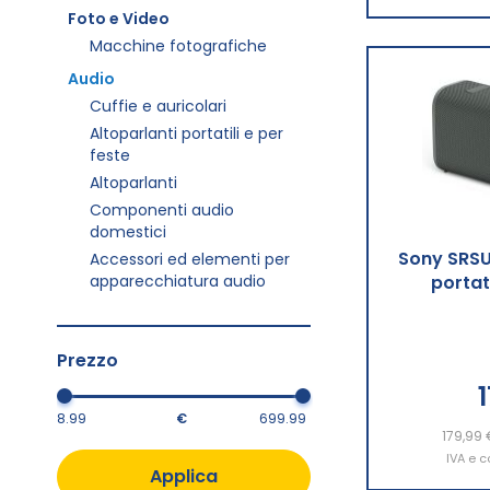
Foto e Video
Macchine fotografiche
Audio
Cuffie e auricolari
Altoparlanti portatili e per
feste
Altoparlanti
Componenti audio
domestici
Sony SRSU
Accessori ed elementi per
apparecchiatura audio
portat
Prezzo
€
179,99 
Aggiu
IVA e c
Applica