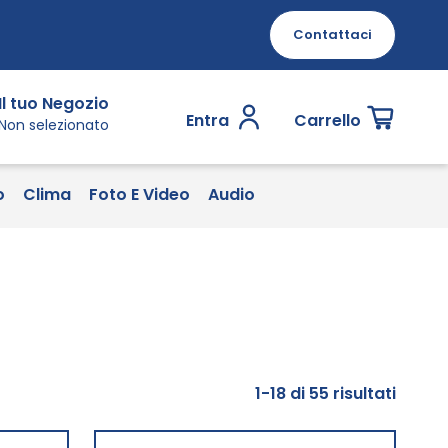
Contattaci
Il tuo Negozio
Entra
Carrello
Non selezionato
o
Clima
Foto E Video
Audio
1
-
18
di
55
risultati