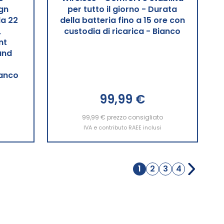
ign
per tutto il giorno - Durata
da 22
della batteria fino a 15 ore con
,
custodia di ricarica - Bianco
nt
und
ianco
99,99 €
99,99 €
Aggiungi al Carrello
prezzo consigliato
IVA e contributo RAEE inclusi
Pagina
1
2
3
4
Attualmente
Pagina
Pagina
Pagina
stai
leggendo
la
pagina