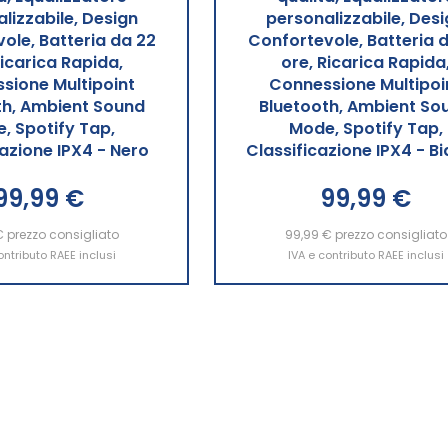
lizzabile, Design
personalizzabile, Des
ole, Batteria da 22
Confortevole, Batteria 
Ricarica Rapida,
ore, Ricarica Rapida
sione Multipoint
Connessione Multipoi
th, Ambient Sound
Bluetooth, Ambient So
, Spotify Tap,
Mode, Spotify Tap,
cazione IPX4 - Nero
Classificazione IPX4 - B
99,99 €
99,99 €
€
ngi al Carrello
prezzo consigliato
99,99 €
Aggiungi al Carrello
prezzo consigliato
ontributo RAEE inclusi
IVA e contributo RAEE inclusi