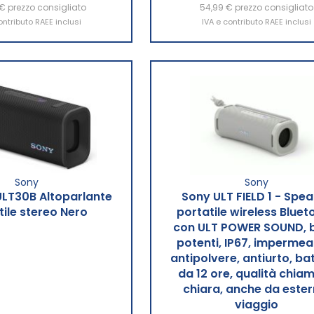
 €
ngi al Carrello
prezzo consigliato
54,99 €
Aggiungi al Carrello
prezzo consigliato
ontributo RAEE inclusi
IVA e contributo RAEE inclusi
Sony
Sony
LT30B Altoparlante
Sony ULT FIELD 1 - Spea
tile stereo Nero
portatile wireless Bluet
con ULT POWER SOUND, b
potenti, IP67, impermeab
antipolvere, antiurto, ba
da 12 ore, qualità chia
chiara, anche da ester
viaggio