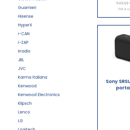
549,99
Aggiu
Guarnieri
IVA e c
Hisense
HyperX
i-CAN
i-ZAP
Irradio
JBL
JVC
Karma Italiana
Sony SRSU
Kenwood
porta
Kenwood Electronics
Klipsch
Lenco
LG
Logitech