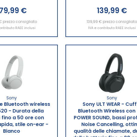
179,99 €
139,99 €
€
ngi al Carrello
prezzo consigliato
139,99 €
Aggiungi al Carrello
prezzo consigliat
ontributo RAEE inclusi
IVA e contributo RAEE inclusi
Sony
Sony
e Bluetooth wireless
Sony ULT WEAR - Cuff
0 - Durata della
Bluetooth Wireless con
 fino a 50 ore con
POWER SOUND, bassi prof
apida, stile on-ear -
Noise Cancelling, ott
Bianco
qualità delle chiamate, 