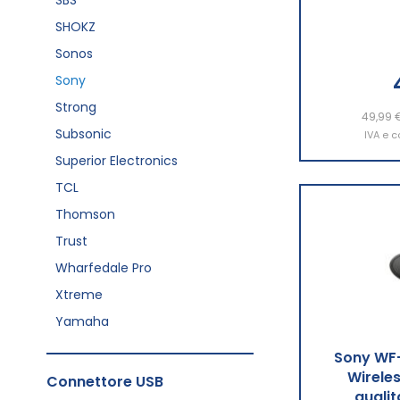
SHOKZ
Sonos
Sony
Strong
49,99 
Aggiu
Subsonic
IVA e c
Superior Electronics
TCL
Thomson
Trust
Wharfedale Pro
Xtreme
Yamaha
Sony WF-
Wireles
Connettore USB
qualit