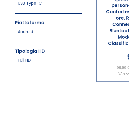
USB Type-C
persona
Confortev
ore, 
Piattaforma
Connes
Bluetoo
Android
Mode
Classifi
Tipologia HD
Full HD
99,99 
Aggiu
IVA e c