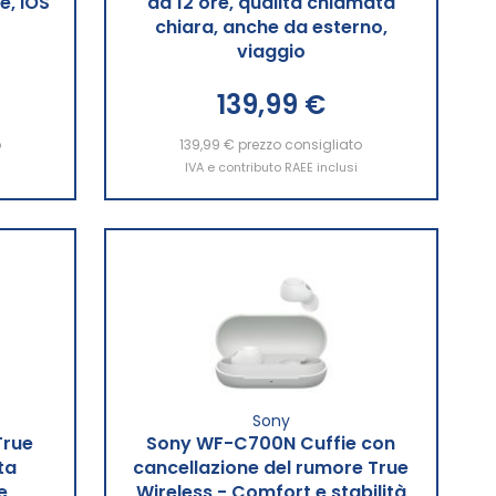
e, IOS
da 12 ore, qualità chiamata
chiara, anche da esterno,
viaggio
139,99 €
o
139,99 €
Aggiungi al Carrello
prezzo consigliato
IVA e contributo RAEE inclusi
Sony
True
Sony WF-C700N Cuffie con
ta
cancellazione del rumore True
e
Wireless - Comfort e stabilità