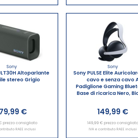
Sony
Sony
LT30H Altoparlante
Sony PULSE Elite Auricola
ile stereo Grigio
cavo e senza cavo 
Padiglione Gaming Blue
Base di ricarica Nero, B
179,99 €
149,99 €
€
ngi al Carrello
prezzo consigliato
149,99 €
Aggiungi al Carrello
prezzo consigliat
ontributo RAEE inclusi
IVA e contributo RAEE inclusi