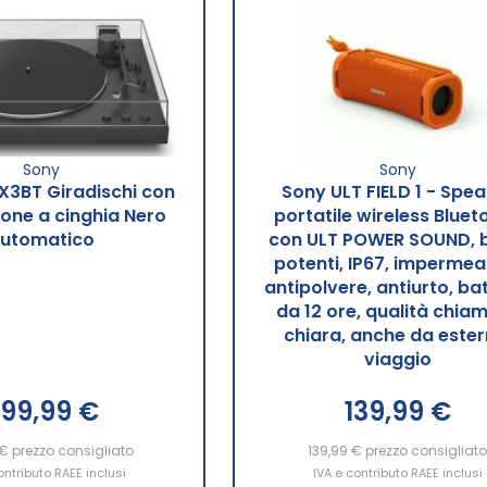
Sony
Sony
X3BT Giradischi con
Sony ULT FIELD 1 - Spea
ione a cinghia Nero
portatile wireless Bluet
utomatico
con ULT POWER SOUND, b
potenti, IP67, impermeab
antipolvere, antiurto, ba
da 12 ore, qualità chia
chiara, anche da ester
viaggio
99,99 €
139,99 €
 €
ngi al Carrello
prezzo consigliato
139,99 €
Aggiungi al Carrello
prezzo consigliat
ontributo RAEE inclusi
IVA e contributo RAEE inclusi