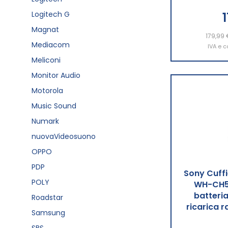
Logitech G
Magnat
179,99 
Aggiu
Mediacom
IVA e c
Meliconi
Monitor Audio
Motorola
Music Sound
Numark
nuovaVideosuono
OPPO
PDP
Sony Cuffi
POLY
WH-CH52
batteria
Roadstar
ricarica r
Samsung
SBS