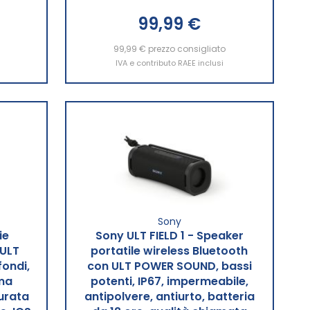
99,99 €
o
99,99 €
Aggiungi al Carrello
prezzo consigliato
IVA e contributo RAEE inclusi
Sony
ie
Sony ULT FIELD 1 - Speaker
 ULT
portatile wireless Bluetooth
ondi,
con ULT POWER SOUND, bassi
ima
potenti, IP67, impermeabile,
durata
antipolvere, antiurto, batteria