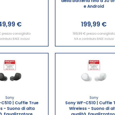
della batteria fino a 30 or
e Android
49,99 €
199,99 €
€
ngi al Carrello
prezzo consigliato
199,99 €
Aggiungi al Carrello
prezzo consigliat
ontributo RAEE inclusi
IVA e contributo RAEE inclusi
Sony
Sony
C510 | Cuffie True
Sony WF-C510 | Cuffie 
s - Suono di alta
Wireless - Suono di al
à, Equalizzatore
qualità, Equalizzator