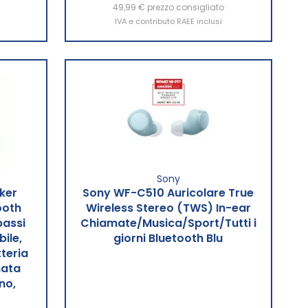
49,99 €
Aggiungi al Carrello
prezzo consigliato
IVA e contributo RAEE inclusi
Sony
ker
Sony WF-C510 Auricolare True
ooth
Wireless Stereo (TWS) In-ear
assi
Chiamate/Musica/Sport/Tutti i
ile,
giorni Bluetooth Blu
tteria
mata
no,