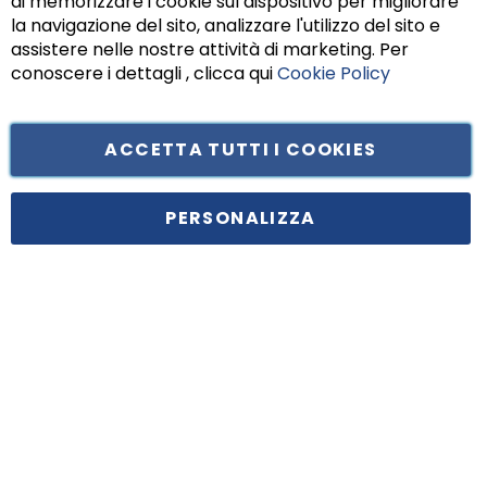
di memorizzare i cookie sul dispositivo per migliorare
Chiu
la navigazione del sito, analizzare l'utilizzo del sito e
assistere nelle nostre attività di marketing. Per
conoscere i dettagli , clicca qui
Cookie Policy
ACCETTA TUTTI I COOKIES
Tufano Teresa S.r.l’. Cap. Soc. i.v. € 312.000,00 - Sede legale in Via
Principe di Piemonte 199, cap. 80026 Casoria (NA) - C.F. 05834470634 -
PERSONALIZZA
P.I. 01465221214, iscritta alla C.C.I.A.A. Napoli, REA 459938.